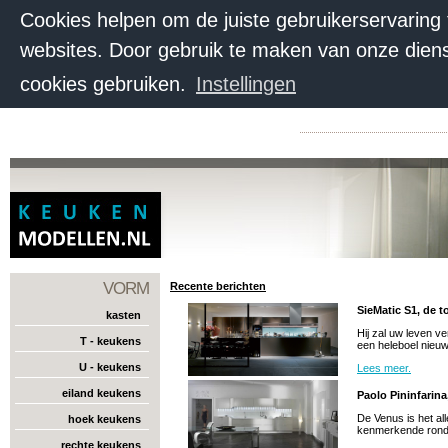
Cookies helpen om de juiste gebruikerservaring
websites. Door gebruik te maken van onze diens
cookies gebruiken.
Instellingen
VORM
Recente berichten
SieMatic S1, de 
kasten
Hij zal uw leven v
T - keukens
een heleboel nieuwe
U - keukens
Lees meer.
eiland keukens
Paolo Pininfarina
De Venus is het al
hoek keukens
kenmerkende ronde
rechte keukens