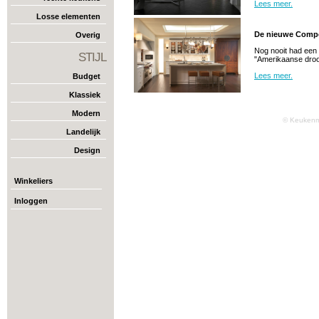
Lees meer.
Losse elementen
De nieuwe Compo
Overig
Nog nooit had een 
STIJL
"Amerikaanse droom
Lees meer.
Budget
Klassiek
Modern
© Keukenm
Landelijk
Design
Winkeliers
Inloggen