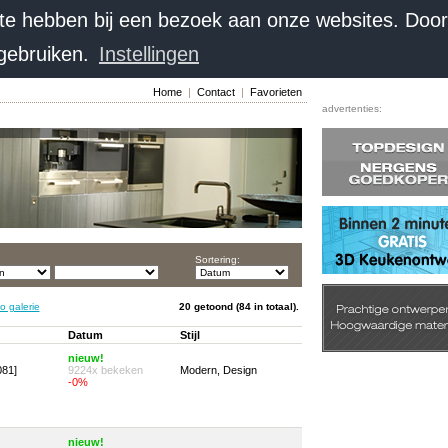
 te hebben bij een bezoek aan onze websites. Doo
 gebruiken.
Instellingen
Home
|
Contact
|
Favorieten
advertenties:
Sortering:
o galerie
20 getoond (84 in totaal).
Datum
Stijl
nieuw!
081]
9224x bekeken
Modern, Design
-0%
nieuw!