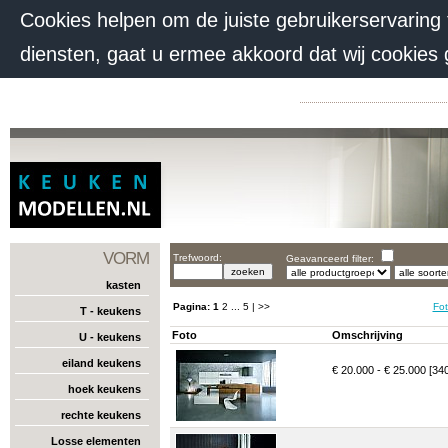
Cookies helpen om de juiste gebruikerservaring
diensten, gaat u ermee akkoord dat wij cookies
VORM
Trefwoord:
Geavanceerd filter:
kasten
Pagina:
1
2
...
5
| >>
Fot
T - keukens
Foto
Omschrijving
U - keukens
eiland keukens
€ 20.000 - € 25.000 [34
hoek keukens
rechte keukens
Losse elementen