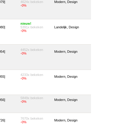
079]
4624x bekeken
Modern, Design
-0%
nieuw!
080]
5391x bekeken
Landelijk, Design
-0%
4452x bekeken
054]
Modern, Design
-0%
4233x bekeken
055]
Modern, Design
-0%
5849x bekeken
056]
Modern, Design
-0%
7670x bekeken
726]
Modern, Design
-0%