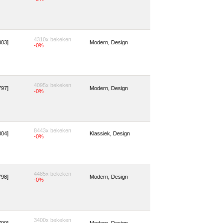
4310x bekeken
803]
Modern, Design
-0%
4095x bekeken
797]
Modern, Design
-0%
8443x bekeken
804]
Klassiek, Design
-0%
4485x bekeken
798]
Modern, Design
-0%
3400x bekeken