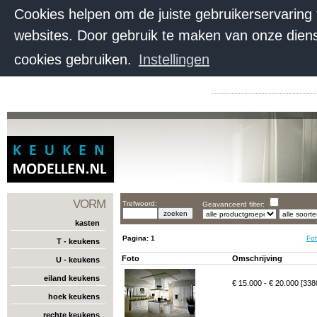
Cookies helpen om de juiste gebruikerservaring
websites. Door gebruik te maken van onze diens
cookies gebruiken.
Instellingen
VORM
Trefwoord:
Geavanceerd filter:
kasten
Pagina:
1
Fot
T - keukens
Foto
Omschrijving
U - keukens
eiland keukens
€ 15.000 - € 20.000 [338
hoek keukens
rechte keukens